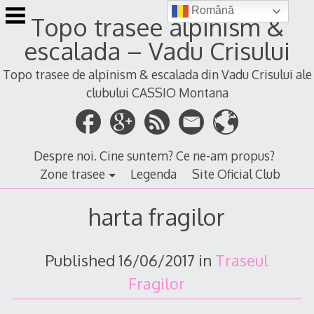
Skip
Română
Topo trasee alpinism &
to
content
escalada – Vadu Crisului
Topo trasee de alpinism & escalada din Vadu Crisului ale
clubului CASSIO Montana
Despre noi. Cine suntem? Ce ne-am propus?
Zone trasee
Legenda
Site Oficial Club
harta fragilor
Published
16/06/2017
in
Traseul
Fragilor