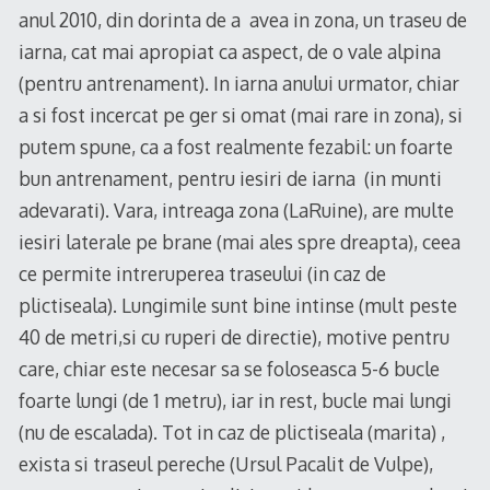
anul 2010, din dorinta de a avea in zona, un traseu de
iarna, cat mai apropiat ca aspect, de o vale alpina
(pentru antrenament). In iarna anului urmator, chiar
a si fost incercat pe ger si omat (mai rare in zona), si
putem spune, ca a fost realmente fezabil: un foarte
bun antrenament, pentru iesiri de iarna (in munti
adevarati). Vara, intreaga zona (LaRuine), are multe
iesiri laterale pe brane (mai ales spre dreapta), ceea
ce permite intreruperea traseului (in caz de
plictiseala). Lungimile sunt bine intinse (mult peste
40 de metri,si cu ruperi de directie), motive pentru
care, chiar este necesar sa se foloseasca 5-6 bucle
foarte lungi (de 1 metru), iar in rest, bucle mai lungi
(nu de escalada). Tot in caz de plictiseala (marita) ,
exista si traseul pereche (Ursul Pacalit de Vulpe),