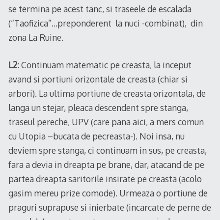
se termina pe acest tanc, si traseele de escalada
(“Taofizica”…preponderent la nuci -combinat), din
zona La Ruine.
L2
: Continuam matematic pe creasta, la inceput
avand si portiuni orizontale de creasta (chiar si
arbori). La ultima portiune de creasta orizontala, de
langa un stejar, pleaca descendent spre stanga,
traseul pereche, UPV (care pana aici, a mers comun
cu Utopia –bucata de pecreasta-). Noi insa, nu
deviem spre stanga, ci continuam in sus, pe creasta,
fara a devia in dreapta pe brane, dar, atacand de pe
partea dreapta saritorile insirate pe creasta (acolo
gasim mereu prize comode). Urmeaza o portiune de
praguri suprapuse si inierbate (incarcate de perne de