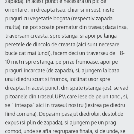
zapada). In acest punct e necesara un pic de
orientare : in dreapta (sau, chiar si in sus), niste
praguri cu vegetatie bogata (respectiv zapada
multa), ne pot scoate prematur din traseu; daca insa,
traversam creasta, spre stanga, si apoi pe langa
peretele de dincolo de creasta (aici sunt necesare
bucle cat mai lungi), facem deci un traverseu de 8-
10 metri spre stanga, pe prize frumoase, apoi pe
praguri incarcate (de zapada), si, ajungem la baza
unui diedru scurt si frumos, inclinat usor spre
dreapta. In acest punct, din spate (stanga-jos), se vad
pitoanele din traseul UPV, care iese de pe un tanc , si,
se “ inteapa” aici in traseul nostru (iesirea pe diedru
fiind comuna). Depasim pasajul diedrului, destul de
expus (si plin de zapada), si ajungem pe un prag
comod, unde se afla regruparea finala, si de unde, se