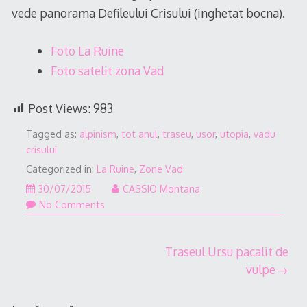
vede panorama Defileului Crisului (inghetat bocna).
Foto La Ruine
Foto satelit zona Vad
Post Views:
983
Tagged as:
alpinism
,
tot anul
,
traseu
,
usor
,
utopia
,
vadu
crisului
Categorized in:
La Ruine
,
Zone Vad
16/06/2017
30/07/2015
CASSIO Montana
No Comments
Navigare
Traseul Ursu pacalit de
vulpe
în