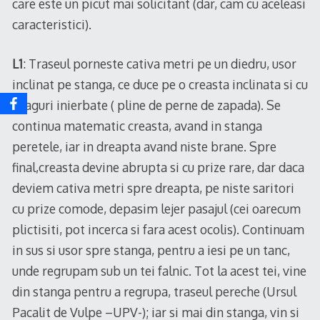
care este un picut mai solicitant (dar, cam cu aceleasi
caracteristici).
L1
: Traseul porneste cativa metri pe un diedru, usor
inclinat pe stanga, ce duce pe o creasta inclinata si cu
praguri inierbate ( pline de perne de zapada). Se
continua matematic creasta, avand in stanga
peretele, iar in dreapta avand niste brane. Spre
final,creasta devine abrupta si cu prize rare, dar daca
deviem cativa metri spre dreapta, pe niste saritori
cu prize comode, depasim lejer pasajul (cei oarecum
plictisiti, pot incerca si fara acest ocolis). Continuam
in sus si usor spre stanga, pentru a iesi pe un tanc,
unde regrupam sub un tei falnic. Tot la acest tei, vine
din stanga pentru a regrupa, traseul pereche (Ursul
Pacalit de Vulpe –UPV-); iar si mai din stanga, vin si